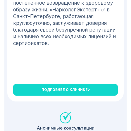
постепенное возвращение к здоровому
Конкретная стоимость лечения
образу жизни. «Нарколог.Эксперт» ✅ в
формируется индивидуально в
Санкт-Петербурге, работающая
зависимости от общего состояния
круглосуточно, заслуживает доверия
здоровья, предоставляемых услуг, и
благодаря своей безупречной репутации
других факторов. Подробную
и наличию всех необходимых лицензий и
информацию о нашей работе и
сертификатов.
отзывы пациентов вы можете найти на
странице нашего официального сайта. Не
стесняйтесь обращаться к нам по номеру
телефона ☎️ +7 800 600 79 54
наркоклиники ✅ «Нарколог.Эксперт» в
Санкт-Петербурге
ПОДРОБНЕЕ О КЛИНИКЕ
Анонимные консультации