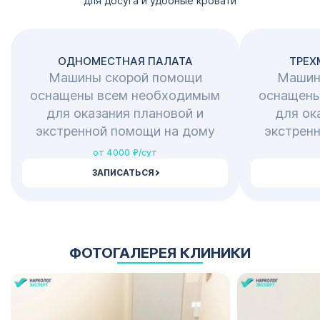
для досуга и удобные кровати
ОДНОМЕСТНАЯ ПАЛАТА
ТРЕХ
Машины скорой помощи
Машин
оснащены всем необходимым
оснащены
для оказания плановой и
для ок
экстренной помощи на дому
экстрен
от 4000 ₽/сут
ЗАПИСАТЬСЯ
ФОТОГАЛЕРЕЯ КЛИНИКИ
1
123