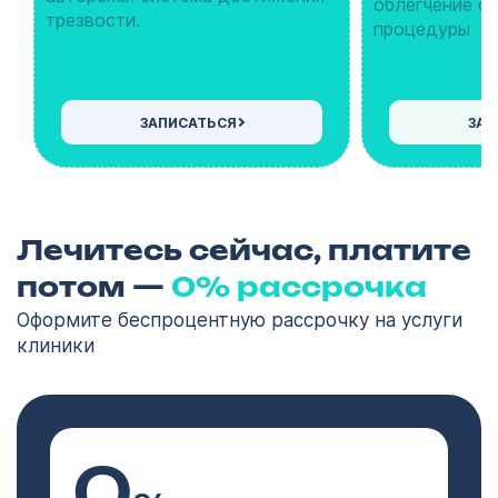
облегчение с
трезвости.
процедуры
ЗАПИСАТЬСЯ
ЗАП
Лечитесь сейчас, платите
потом —
0% рассрочка
Оформите беспроцентную рассрочку на услуги
клиники
0