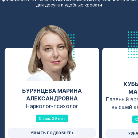
для досуга и удобные кровати
КУБ
БУРУНЦЕВА МАРИНА
МА
АЛЕКСАНДРОВНА
Главный вра
Нарколог-психолог
высшей ка
Стаж: 29 лет
С
УЗНАТЬ ПОДРОБНЕЕ
УЗН