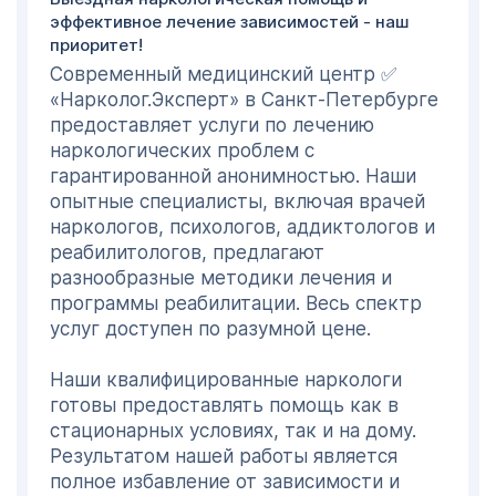
эффективное лечение зависимостей - наш
приоритет!
Цена на лечение зависимостей
Современный медицинский центр ✅
является важным фактором при выборе
«Нарколог.Эксперт» в Санкт-Петербурге
подходящей наркоклиники для получения
предоставляет услуги по лечению
необходимой помощи. В нашей платной
наркологических проблем с
наркологической клинике ✅
гарантированной анонимностью. Наши
«Нарколог.Эксперт» в Санкт-Петербурге
опытные специалисты, включая врачей
вы получите высококвалифицированное
наркологов, психологов, аддиктологов и
лечение и восстановление по
реабилитологов, предлагают
приемлемой цене.
разнообразные методики лечения и
программы реабилитации. Весь спектр
Мы придерживаемся демократичной
услуг доступен по разумной цене.
ценовой политики, и все наши расценки
доступны и обоснованы для пациентов.
Наши квалифицированные наркологи
Обращаясь к нам, вы можете ожидать
готовы предоставлять помощь как в
профессиональных и эффективных
стационарных условиях, так и на дому.
методов борьбы с зависимостью по
Результатом нашей работы является
привлекательной цене.
полное избавление от зависимости и