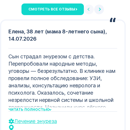
СМОТРЕТЬ ВСЕ ОТЗЫВЫ
Елена, 38 лет (мама 8-летнего сына),
14.07.2026
Сын страдал энурезом с детства.
Перепробовали народные методы,
уговоры — безрезультатно. В клинике нам
провели полное обследование: УЗИ,
анализы, консультацию невролога и
психолога. Оказалось, сочетание
незрелости нервной системы и школьной
тревожности. Назначили курс лёгкого
ЧИТАТЬ ПОЛНОСТЬЮ
ноотропа, физиотерапию (электросон) и
Лечение энуреза
занятия с детским психологом в игровой
форме. Через три месяца «мокрых» ночей