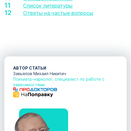
Список литературы
Кодирование
Ответы на частые вопросы
алкоголизма
ОСТАВИТЬ ЗАЯВКУ
Санкт-
ОСТАВИТЬ ЗАЯВКУ
Петербург
политикой
конфиденциальности
политикой
конфиденциальности
АВТОР СТАТЬИ
Завьялов Михаил Никитич
Психиатр-нарколог, специалист по работе с
зависимостями