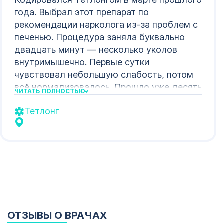
года. Выбрал этот препарат по
рекомендации нарколога из-за проблем с
печенью. Процедура заняла буквально
двадцать минут — несколько уколов
внутримышечно. Первые сутки
чувствовал небольшую слабость, потом
всё нормализовалось. Прошло уже десять
ЧИТАТЬ ПОЛНОСТЬЮ
месяцев — держусь уверенно, даже
Тетлонг
мысли о спиртном не возникает.
ОТЗЫВЫ О ВРАЧАХ