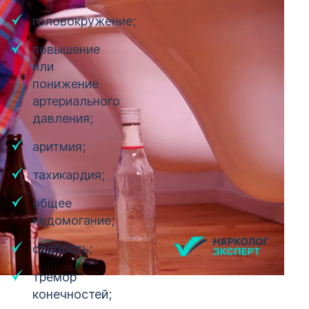
головокружение;
повышение
или
понижение
артериального
давления;
аритмия;
тахикардия;
общее
недомогание;
слабость;
тремор
конечностей;