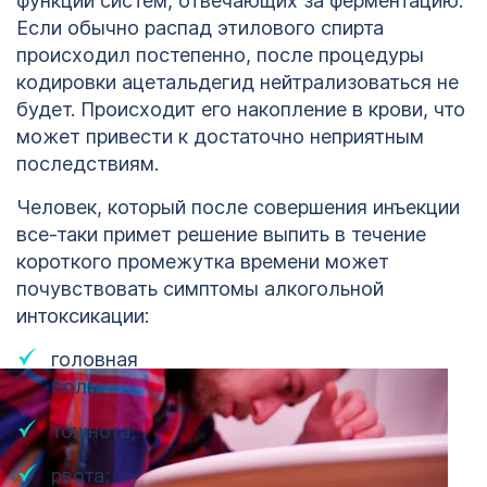
функций систем, отвечающих за ферментацию.
Если обычно распад этилового спирта
Кодирование
происходил постепенно, после процедуры
алкоголизма
ОСТАВИТЬ ЗАЯВКУ
кодировки ацетальдегид нейтрализоваться не
Санкт-
ОСТАВИТЬ ЗАЯВКУ
будет. Происходит его накопление в крови, что
Петербург
может привести к достаточно неприятным
политикой
конфиденциальности
последствиям.
политикой
конфиденциальности
Человек, который после совершения инъекции
все-таки примет решение выпить в течение
короткого промежутка времени может
почувствовать симптомы алкогольной
интоксикации:
головная
боль;
тошнота;
рвота;