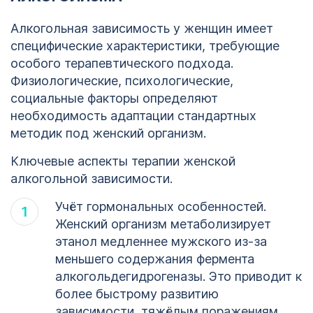
Кодирование
Алкогольная зависимость у женщин имеет
алкоголизма
ОСТАВИТЬ ЗАЯВКУ
специфические характеристики, требующие
Санкт-
ОСТАВИТЬ ЗАЯВКУ
особого терапевтического подхода.
Петербург
Физиологические, психологические,
политикой
социальные факторы определяют
конфиденциальности
политикой
необходимость адаптации стандартных
конфиденциальности
методик под женский организм.
Ключевые аспекты терапии женской
алкогольной зависимости.
Учёт гормональных особенностей.
Женский организм метаболизирует
этанол медленнее мужского из-за
меньшего содержания фермента
алкогольдегидрогеназы. Это приводит к
более быстрому развитию
зависимости, тяжёлым поражениям